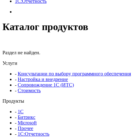
1С:Отчетность
Каталог продуктов
Раздел не найден.
Услуги
-
Консультации по выбору программного обеспечения
-
Настройка и внедрение
-
Сопровождение 1С (ИТС)
-
Стоимость
Продукты
-
1С
-
Битрикс
-
Microsoft
-
Прочее
-
1С:Отчетность