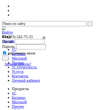
Войти
Вход
+7 (383)
242-75-33
Онлайн консультант
Логин:
Пароль:
1С
Запомнить меня
Битрикс
Microsoft
Прочее
Забыли пароль?
1С:Отчетность
Услуги
Контакты
Личный кабинет
Продукты
1С
Битрикс
Microsoft
Прочее